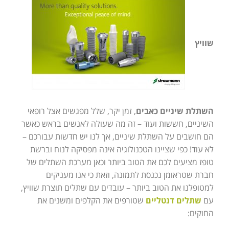
שוויץ
השתלת שיניים כאבים
, זמן יקר, שלל מפגשים אצל רופאי
השיניים, חששות ועוד – זה מה שעולה לאנשים בראש כאשר
הם חושבים על השתלת שיניים, אך לנו יש חדשות עבורכם –
לא עוד! כפי שציינו הטכנולוגיה אינה מפסיקה לנוח וברשת
טופז מציעים לכם את הטוב ביותר וכאן מערכת השתלים של
חברת שטראומן נכנסת לתמונה, וזאת כי אנו מעניקים
למטופלנו את הטוב ביותר – עובדים עם שתלים תוצרת שוויץ,
עם
שתלים דנטליים
שטורפים את הקלפים ומשנים את
החוקים: