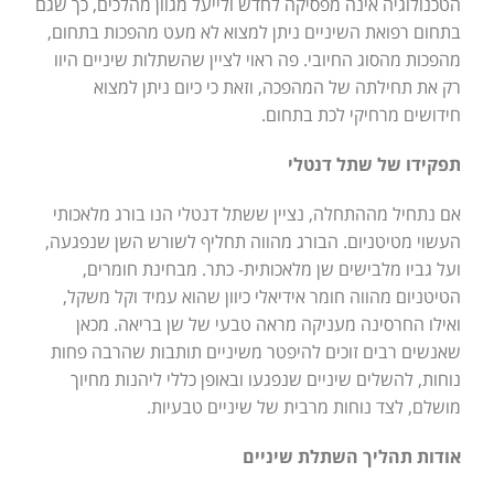
הטכנולוגיה אינה מפסיקה לחדש ולייעל מגוון מהלכים, כך שגם
בתחום רפואת השיניים ניתן למצוא לא מעט מהפכות בתחום,
מהפכות מהסוג החיובי. פה ראוי לציין שהשתלות שיניים היוו
רק את תחילתה של המהפכה, וזאת כי כיום ניתן למצוא
חידושים מרחיקי לכת בתחום.
תפקידו של שתל דנטלי
אם נתחיל מההתחלה, נציין ששתל דנטלי הנו בורג מלאכותי
העשוי מטיטניום. הבורג מהווה תחליף לשורש השן שנפגעה,
ועל גביו מלבישים שן מלאכותית- כתר. מבחינת חומרים,
הטיטניום מהווה חומר אידיאלי כיוון שהוא עמיד וקל משקל,
ואילו החרסינה מעניקה מראה טבעי של שן בריאה. מכאן
שאנשים רבים זוכים להיפטר משיניים תותבות שהרבה פחות
נוחות, להשלים שיניים שנפגעו ובאופן כללי ליהנות מחיוך
מושלם, לצד נוחות מרבית של שיניים טבעיות.
אודות תהליך השתלת שיניים