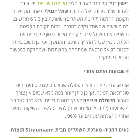
באופן רגיל על מנת לעבור הליך
השתלת שיניים
, יש צורך
לעבור שלב כירורגי של החדרת
שתל דנטלי
. לאחר מכן ישנה
תקופת החלמה (קליטת השתלים) שאורכת בין 3 ל 6 חודשים,
בה מוודאים שהשתל נקלט כהלכה. בתום תקופת הקליטה
חושפים את השתל עבור לקיחת מידות ובסוף מרכיבים את
הכתר. מכאן שכלל ההליך מורכב ומתמשך, ועל כן חשוב ביותר
לפנות רק אל מרפאה שמתמחה בהשתלות ושמחזיקה במכשור
טכנולוגי מתקדם.
4 שבועות ואתם אחרי
אז לא, עדיין לא המציאו קפסולה שבולעים עם כוס מים והיא
סוגרת את הפינה, אך כן ניתן לומר בפה מלא שכיום אין צורך
לעבור
השתלת שיניים
לאורך כמה חודשים, אלא כבר לאחר כ
4 שבועות (להבדיל מ4 חודשים) להיכנס לשלב השיקום, כאשר
אחוזי ההצלחה עומדים על 96% .
נעים להכיר- מערכת השתלים מבית
Straumann
תוצרת