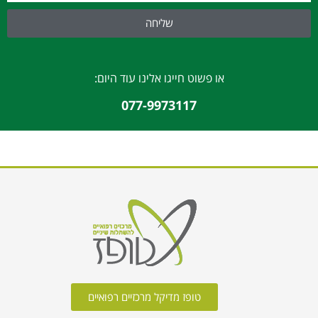
שליחה
או פשוט חייגו אלינו עוד היום:
077-9973117
טופז מדיקל מרכזיים רפואיים