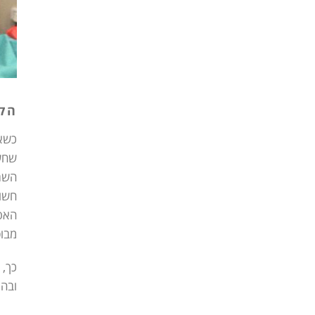
הק
כשאת
שחשו
השתל
חשוב
האפש
מבוט
כך, 
ובהת