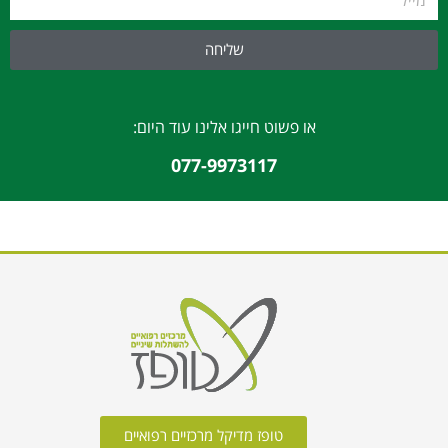
שליחה
או פשוט חייגו אלינו עוד היום:
077-9973117
טופז מדיקל מרכזיים רפואיים