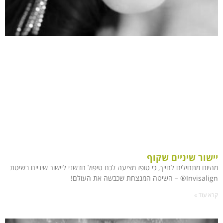
יישור שיניים שקוף
מהיום מתחילים לחייך, כי טופז מציעה לכם טיפול חדשני ליישור שיניים בשיטת
Invisalign® – השיטה המנצחת שכבשה את העולם!
קרא עוד »