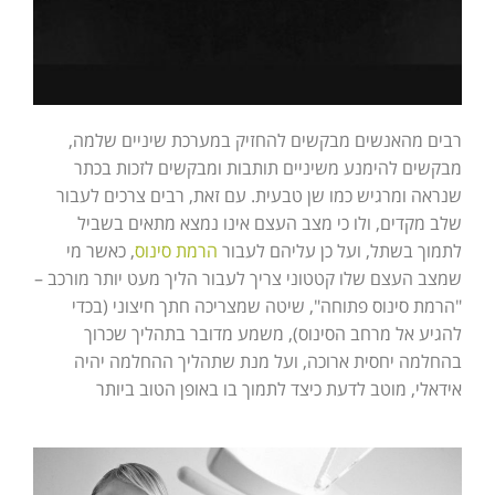
רבים מהאנשים מבקשים להחזיק במערכת שיניים שלמה,
מבקשים להימנע משיניים תותבות ומבקשים לזכות בכתר
שנראה ומרגיש כמו שן טבעית. עם זאת, רבים צרכים לעבור
שלב מקדים, ולו כי מצב העצם אינו נמצא מתאים בשביל
לתמוך בשתל, ועל כן עליהם לעבור
הרמת סינוס
, כאשר מי
שמצב העצם שלו קטטוני צריך לעבור הליך מעט יותר מורכב –
"הרמת סינוס פתוחה", שיטה שמצריכה חתך חיצוני (בכדי
להגיע אל מרחב הסינוס), משמע מדובר בתהליך שכרוך
בהחלמה יחסית ארוכה, ועל מנת שתהליך ההחלמה יהיה
אידאלי, מוטב לדעת כיצד לתמוך בו באופן הטוב ביותר