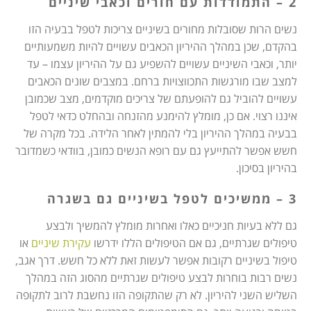
2 – התמודדות עם חורים וכאבי שיניים
נשים הרות שסובלות מחורים בשיניים צריכות לטפל בבעיה הזו
בהקדם, שכן במהלך ההיריון הכאבים עשויים להיות משמעותיים
יותר, וכאבי השיניים עשויים להשפיע גם על ההיריון עצמו – עד
למצב שבו מורגשות התכווצויות ברחם. במצבים שונים הכאבים
עשויים להוביל גם להופעתם של צריכים מוקדמים, מצב שכמובן
איננו רצוי. אם כן, מומלץ להימנע מהזנחה ובהחלט כדאי לטפל
בבעיה במהלך ההיריון בלי להמתין לאחר הלידה. בכל מקרה של
חשש אפשר להתייעץ גם עם רופא הנשים כמובן, בוודאי כשמדובר
בהיריון בסיכון.
3 – ממשיכים לטפל בשיניים גם בשגרה
גם ללא בעיות חניכיים כאלו ואחרות מומלץ להמשיך ולבצע
טיפולים שגרתיים, גם אם הטיפולים הללו ידרשו
עקירת שיניים
או
טיפול בשיניים רקובות אפשר לעשות זאת ללא כל חשש. דרך אגב,
נשים רבות בוחרות לבצע טיפולים שגרתיים מהסוג הזה במהלך
השליש השני להיריון. לא רק שהתקופה הזו נחשבת לרוב לתקופה