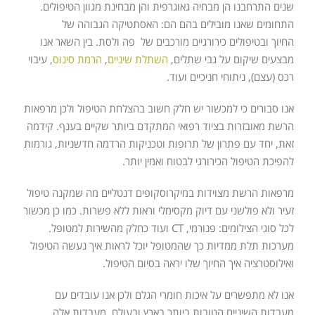
שנים התרחבנו הן מבחיה גאוגרפית והן מבחינת מגוון הטיפולים.
התחומים שאנו מובילים בהם הם: האסתטיקה הגבוהה של
החיוך ובטיפולים כירורגיים מורכבים של פה ולסת. בין השאר אנו
מבצעים שיקום על גבי שתלים,
השתלת שיניים
,
הרמת סינוס
, עיבוי
רכס (עצם), ניתוחי חניכיים ועוד.
אנו סבורים כי למכשור יש חלק חשוב בהצלחת הטיפול ולכן מרפאות
הרשת מאובזרות בציוד רפואי המתקדם ביותר שקיים בענף. קידמה
זאת, יחד עם פתרון של תרופות וטכניקות הרדמה חדשניות, גורמות
להפיכת הטיפול הכירורגי לבטוח ואמין יותר.
מרפאות הרשת מצוידות במיקרוסקופים דנטליים מה שמקנה טיפול
זעיר ולא פולשני עם דיוק מקסימלי וראות ללא פשרות. כמו כן מכשור
לכל סוגי הצילומים: פנורמי, CT ועוד כחלק מהשירות למטופל.
מערכות תלת ממדיות כך שהמטופל יוכל לראות איך נעשה הטיפול
ואילוסטרציה איך החיוך שלו יראה בסיום הטיפול.
אנו לא מתפשרים על איכות חומרי הגלם ולכן אנו עובדים עם
מעבדות השיניים הטובות ביותר בארץ ובעולם. מעבדות אלה